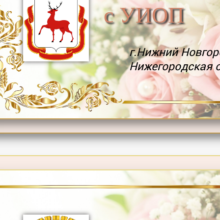
с УИОП
г.Нижний Новгор
Нижегородская 