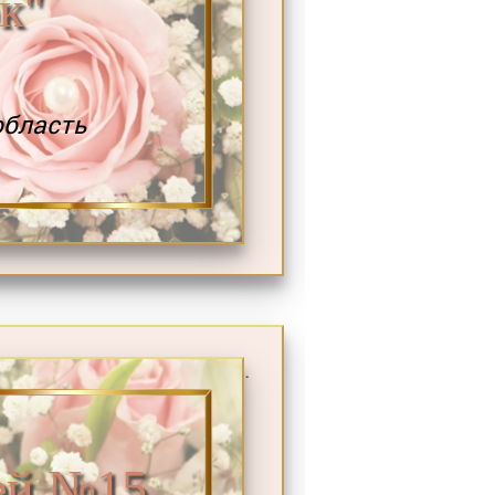
к"
область
.
ей №15