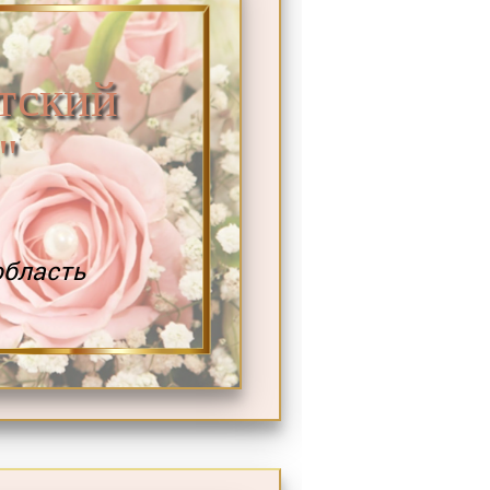
тский
"
область