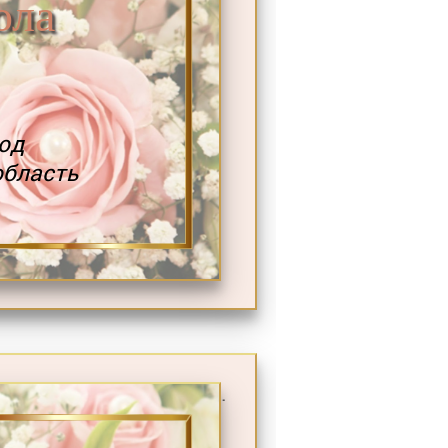
ола
од
область
.