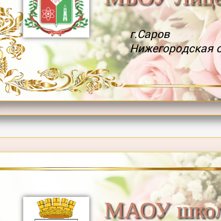
г.Саров
Нижегородская 
МАОУ школ