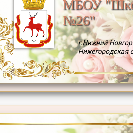
МБОУ "Шк
№26"
г.Нижний Новгор
Нижегородская 