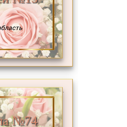
область
.
а №74