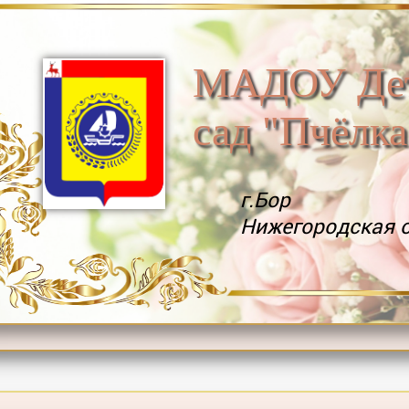
МАДОУ Де
сад "Пчёлка
г.Бор
Нижегородская 