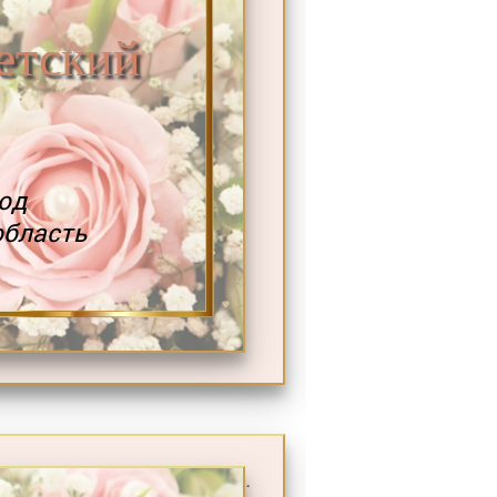
тский
од
область
.