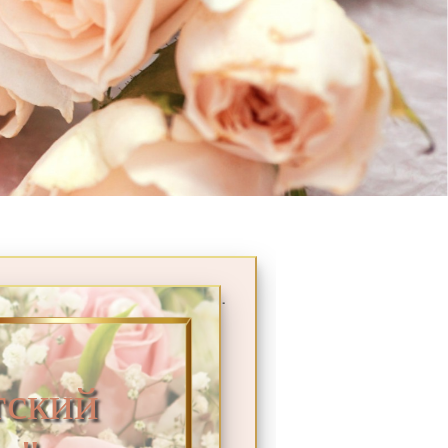
.
ский