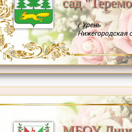
сад "Теремо
г.Урень
Нижегородская 
МБОУ Лиц