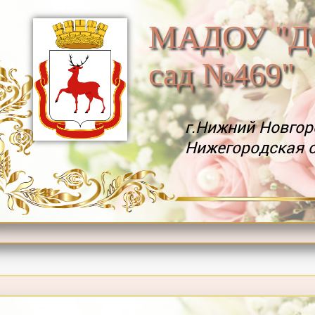
МАДОУ "Де
сад №469"
г.Нижний Новгор
Нижегородская 