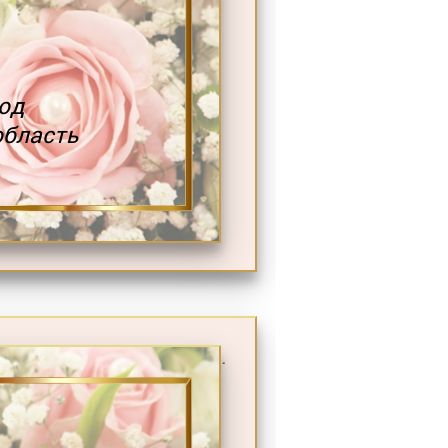
од
область
.