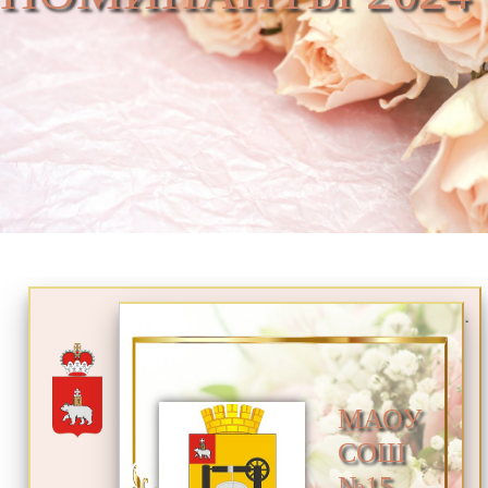
.
МАОУ
СОШ
№15