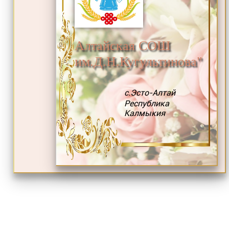
Алтайская СОШ
им.Д.Н.Кугультинова"
с.Эсто-Алтай
Республика
Калмыкия