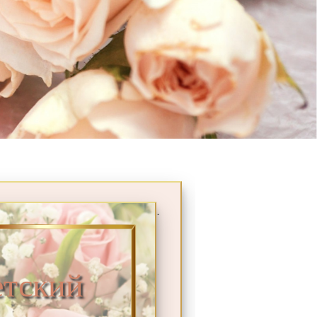
.
тский