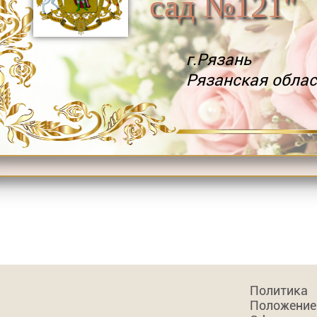
сад №121"
г.Рязань
Рязанская облас
Политика
Положение