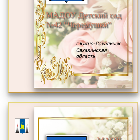
МАДОУ Детский сад
№42 "Черемушки"
г.Южно-Сахалинск
Сахалинская
область
.
МАОУ