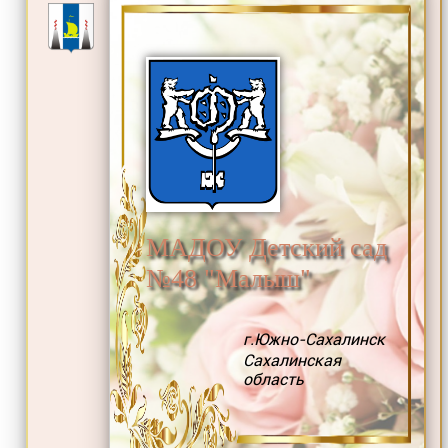
МАДОУ Детский сад
№48 "Малыш"
г.Южно-Сахалинск
Сахалинская
область