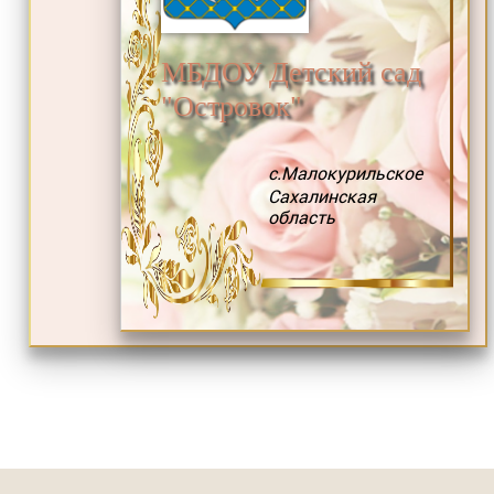
МБДОУ Детский сад
"Островок"
с.Малокурильское
Сахалинская
область