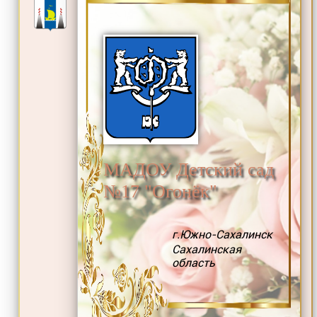
МАДОУ Детский сад
№17 "Огонёк"
г.Южно-Сахалинск
Сахалинская
область