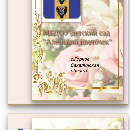
МБДОУ детский сад
"Аленький цветочек"
с.Горное
Сахалинская
область
.