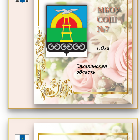
МБОУ
СОШ
№7
г.Оха
Сахалинская
область
.