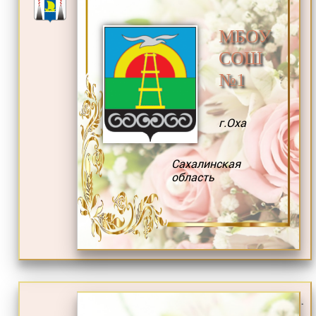
МБОУ
СОШ
№1
г.Оха
Сахалинская
область
.