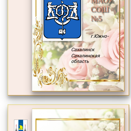
СОШ
№5
г.Южно-
Сахалинск
Сахалинская
область
.