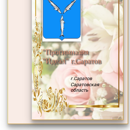
"Прогимназия
"Идеал" г.Саратов
г.Саратов
Саратовская
область