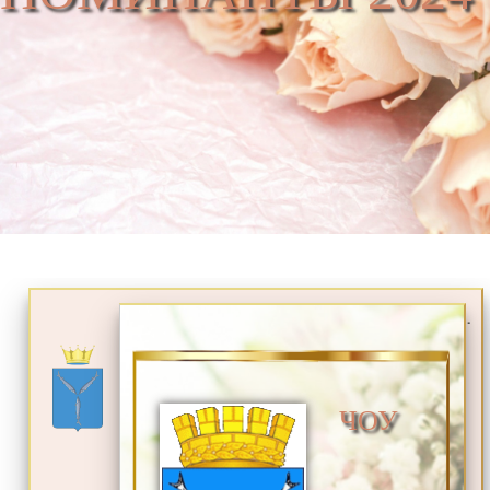
.
ЧОУ