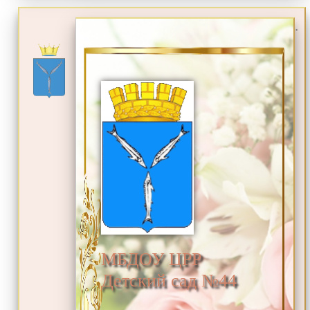
.
МБДОУ ЦРР
Детский сад №44