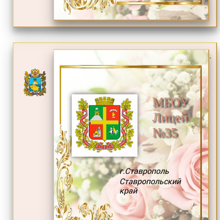
.
МБОУ
Лицей
№35
г.Ставрополь
Ставропольский
край