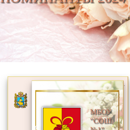
.
МБОУ
"СОШ
№1"