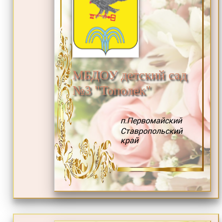
МБДОУ детский сад
№3 "Тополек"
п.Первомайский
Ставропольский
край