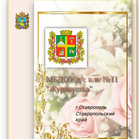
.
МБДОУ д/с к.в. №11
"Журавушка"
г.Ставрополь
Ставропольский
край