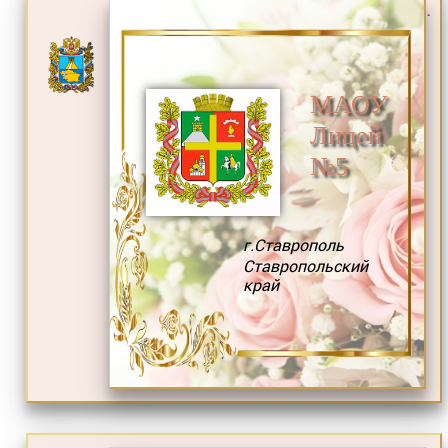
.
МАОУ
Лицей
№5
г.Ставрополь
Ставропольский
край