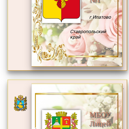
г.Ипатово
Ставропольский
край
.
МБОУ
Лицей