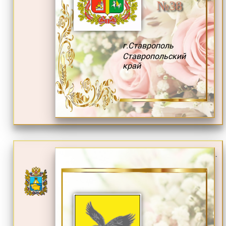
№38
г.Ставрополь
Ставропольский
край
.