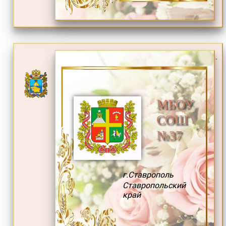
.
МБОУ
СОШ
№37
г.Ставрополь
Ставропольский
край