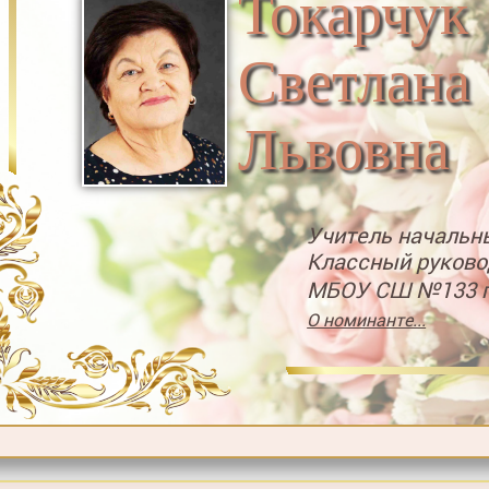
Токарчук
Светлана
Львовна
Учитель начальн
Классный руково
МБОУ СШ №133 г
О номинанте...