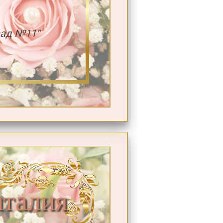
сад №11"
аталия