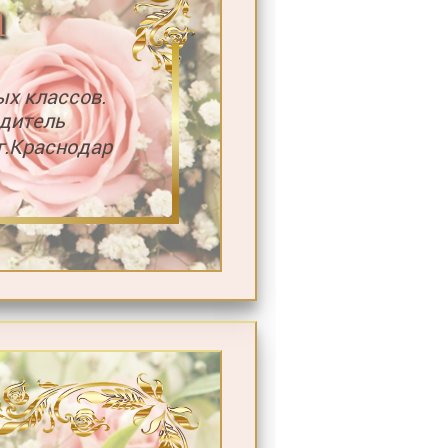
а
ых классов.
дитель
.Краснодар