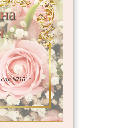
на
я
сад №10" г.