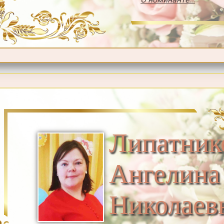
Липатник
Ангелина
Николаев