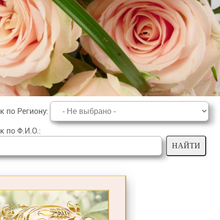
к по Региону
:
к по Ф.И.О.
: