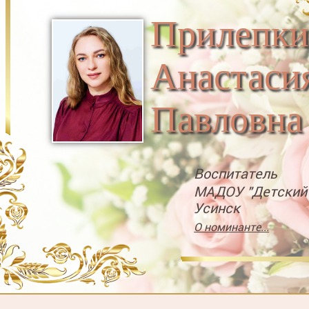
Прилепки
Анастаси
Павловна
Воспитатель
МАДОУ "Детский 
Усинск
О номинанте...