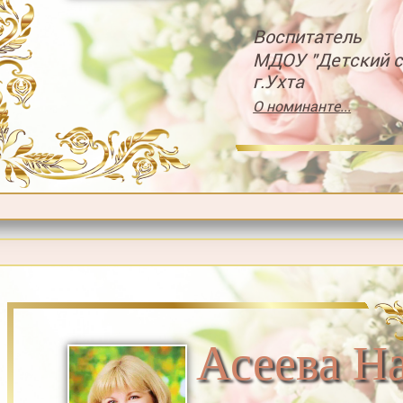
Воспитатель
МДОУ "Детский 
г.Ухта
О номинанте...
Асеева Н