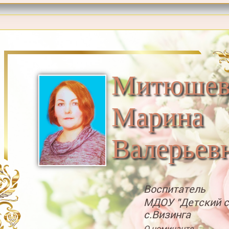
Митюшев
Марина
Валерьев
Воспитатель
МДОУ "Детский 
с.Визинга
О номинанте...