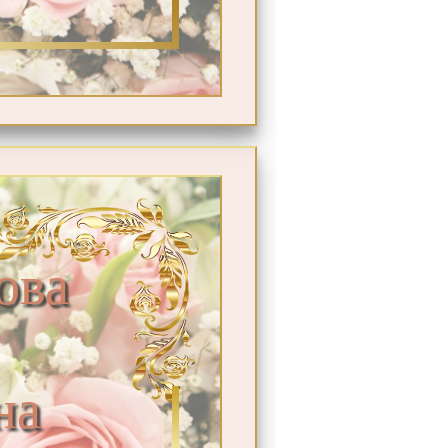
ова
на