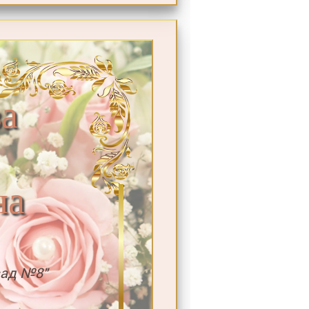
а
на
сад №8"