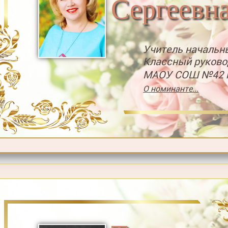
Сергеевн
Учитель начальн
Классный руково
МАОУ СОШ №42 г
О номинанте...