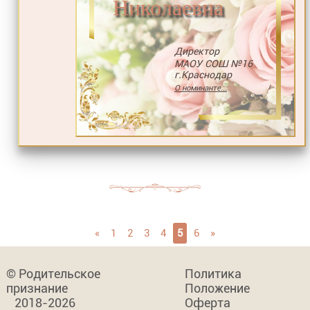
Николаевна
Директор
МАОУ СОШ №16
г.Краснодар
О номинанте...
«
1
2
3
4
5
6
»
© Родительское
Политика
признание
Положение
2018-2026
Оферта