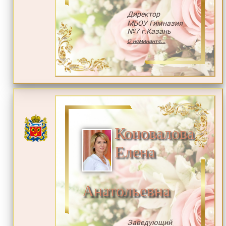
Директор
МБОУ Гимназия
№7 г.Казань
О номинанте...
Коновалова
Елена
Анатольевна
Заведующий