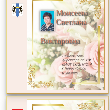
Моисеева
Светлана
Викторовна
Заместитель
директора по УВР
МАОУ СОШ №214
г.Новосибирск
О номинанте...