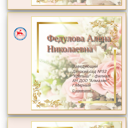
Федулова Алена
Николаевна
Заведующий
Детский сад №52
"Крепыш" - филиал
АН ДОО "Алмазик"
г.Мирный
О номинанте...