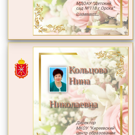
МДОАУ "Детский
сад №118 г.Орска"
О номинанте...
Кольцова
Нина
Николаевна
Директор
МКОУ "Киреевский
центр образования