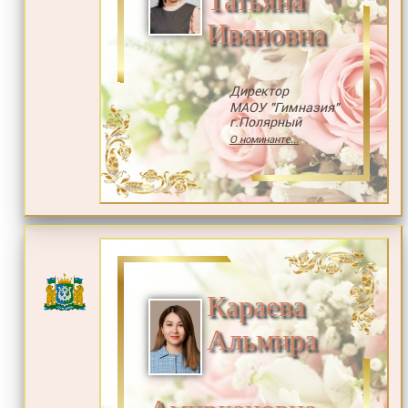
Ивановна
Директор
МАОУ "Гимназия"
г.Полярный
О номинанте...
Караева
Альмира