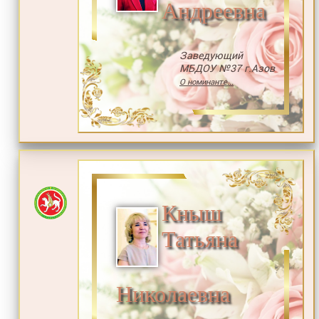
Андреевна
Заведующий
МБДОУ №37 г.Азов
О номинанте...
Кныш
Татьяна
Николаевна