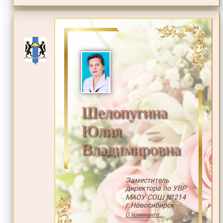
Шелопугина
Юлия
Владимировна
Заместитель
директора по УВР
МАОУ СОШ №214
г.Новосибирск
О номинанте...