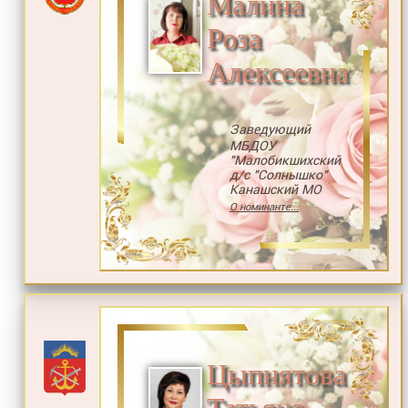
Малина
Роза
Алексеевна
Заведующий
МБДОУ
"Малобикшихский
д/с "Солнышко"
Канашский МО
О номинанте...
Цыпнятова
Татьяна