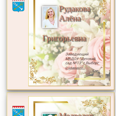
Рудакова
Алёна
Григорьевна
Заведующий
МБДОУ "Детский
сад №13" г.Выборг
О номинанте...
Медведев