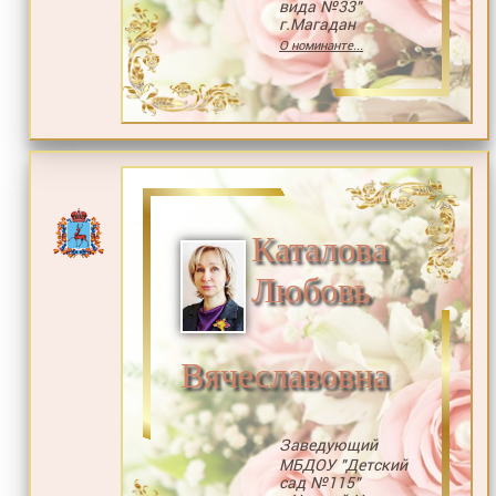
вида №33"
г.Магадан
О номинанте...
Каталова
Любовь
Вячеславовна
Заведующий
МБДОУ "Детский
сад №115"