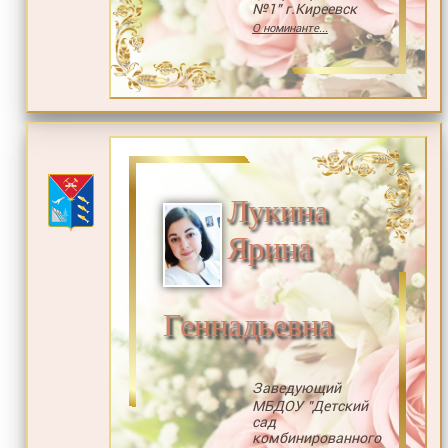
№1" г.Киреевск
О номинанте...
Лукина
Ярина
Геннадьевна
Заведующий
МБДОУ "Детский
сад
комбинированного