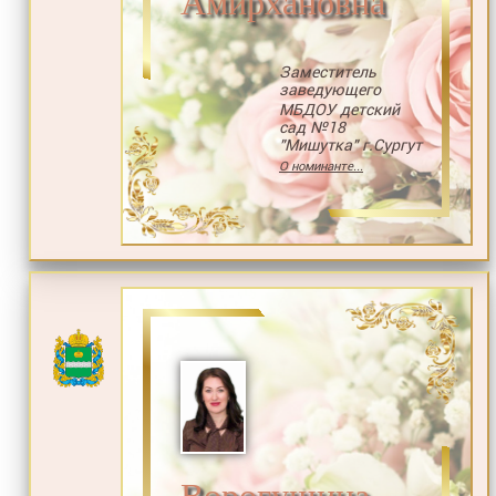
Амирхановна
Заместитель
заведующего
МБДОУ детский
сад №18
"Мишутка" г.Сургут
О номинанте...
Ворогушина