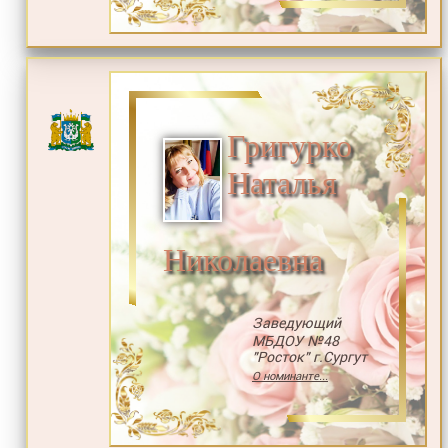
Григурко
Наталья
Николаевна
Заведующий
МБДОУ №48
"Росток" г.Сургут
О номинанте...