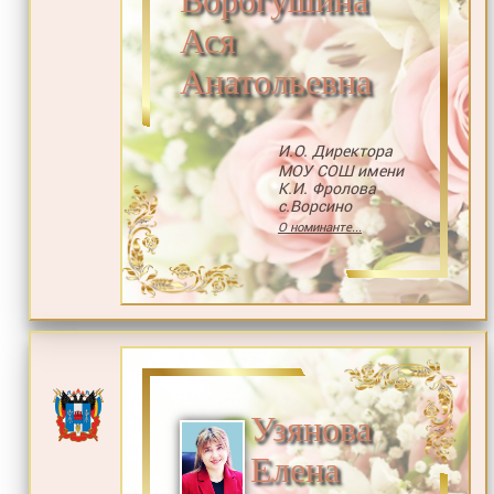
Ася
Анатольевна
И.О. Директора
МОУ СОШ имени
К.И. Фролова
с.Ворсино
О номинанте...
Узянова
Елена