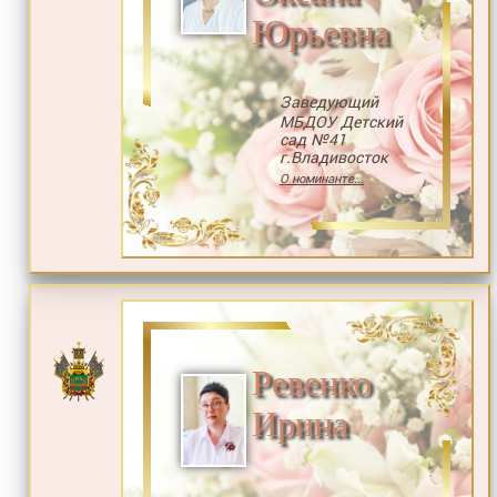
Юрьевна
Заведующий
МБДОУ Детский
сад №41
г.Владивосток
О номинанте...
Ревенко
Ирина