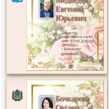
Евгений
Юрьевич
Директор
спортивного клуба
АНО "КЛУБ ДЗЮДО
"ПРАЙД"
г.Кингисепп
О номинанте...
Бочкарева
Оксана