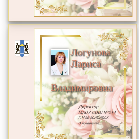
Логунова
Лариса
Владимировна
Директор
МАОУ СОШ №214
г.Новосибирск
О номинанте...