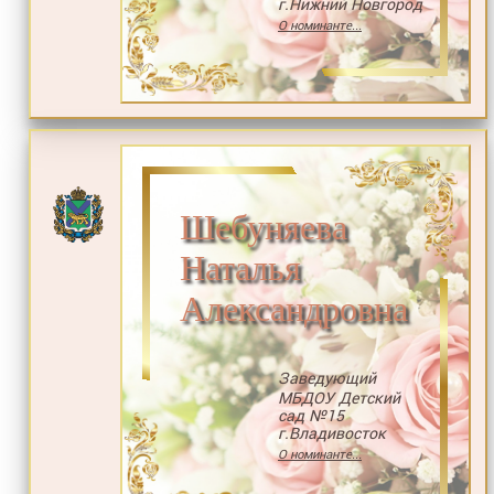
г.Нижний Новгород
О номинанте...
Шебуняева
Наталья
Александровна
Заведующий
МБДОУ Детский
сад №15
г.Владивосток
О номинанте...