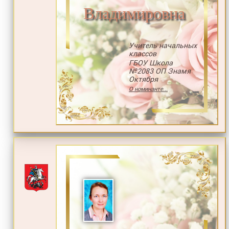
Владимировна
Учитель начальных
классов
ГБОУ Школа
№2083 ОП Знамя
Октября
О номинанте...