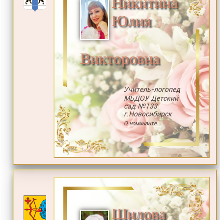
Никитина
Юлия
Викторовна
Учитель-логопед
МБДОУ Детский
сад №133
г.Новосибирск
О номинанте...
Шилова