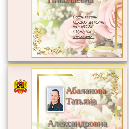
Воспитатель
МБДОУ детский
сад №124
г.Иркутск
О номинанте...
Абалакова
Татьяна
Александровна