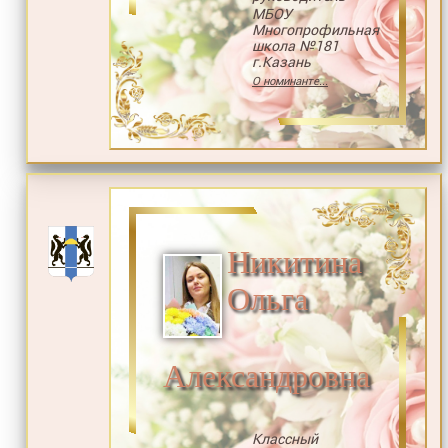
МБОУ
Многопрофильная
школа №181
г.Казань
О номинанте...
Никитина
Ольга
Александровна
Классный