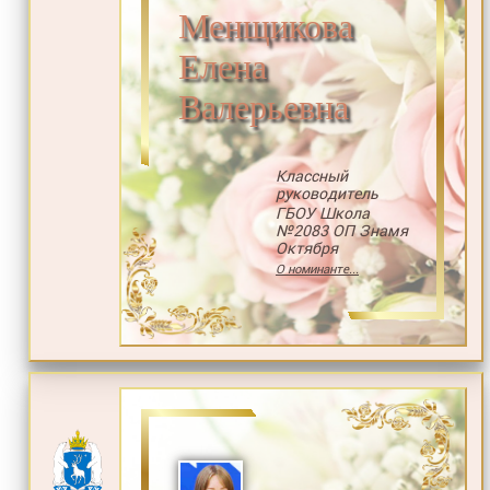
Менщикова
Елена
Валерьевна
Классный
руководитель
ГБОУ Школа
№2083 ОП Знамя
Октября
О номинанте...