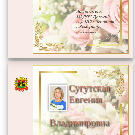
Воспитатель
МАДОУ Детский
сад №22 "Филипок"
г.Кемерово
О номинанте...
Сугутская
Евгения
Владимировна