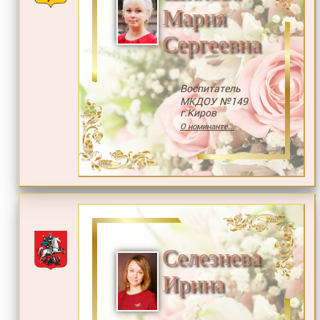
Мария
Сергеевна
Воспитатель
МКДОУ №149
г.Киров
О номинанте...
Селезнева
Ирина