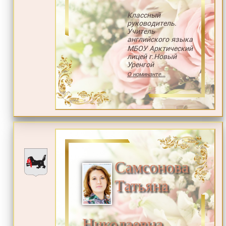
Классный
руководитель.
Учитель
английского языка
МБОУ Арктический
лицей г.Новый
Уренгой
О номинанте...
Самсонова
Татьяна
Николаевна