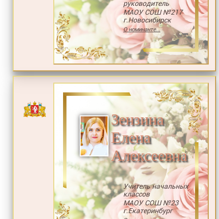
руководитель
МАОУ СОШ №217
г.Новосибирск
О номинанте...
Зензина
Елена
Алексеевна
Учитель начальных
классов
МАОУ СОШ №23
г.Екатеринбург