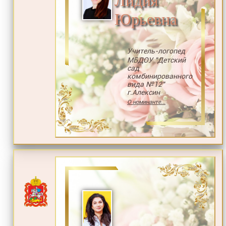
Лидия
Юрьевна
Учитель-логопед
МБДОУ "Детский
сад
комбинированного
вида №12"
г.Алексин
О номинанте...