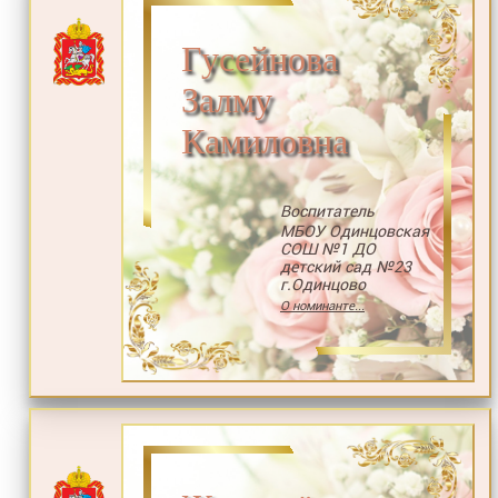
Гусейнова
Залму
Камиловна
Воспитатель
МБОУ Одинцовская
СОШ №1 ДО
детский сад №23
г.Одинцово
О номинанте...