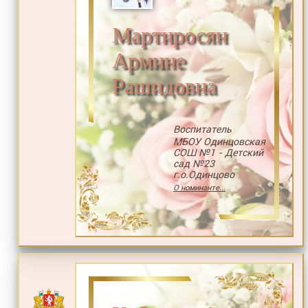
Мартиросян
Армине
Рашидовна
Воспитатель
МБОУ Одинцовская
СОШ №1 - Детский
сад №23
г.о.Одинцово
О номинанте...