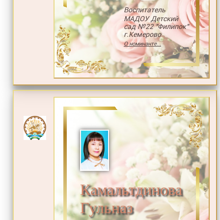
Воспитатель
МАДОУ Детский
сад №22 "Филипок"
г.Кемерово
О номинанте...
Камальтдинова
Гульназ