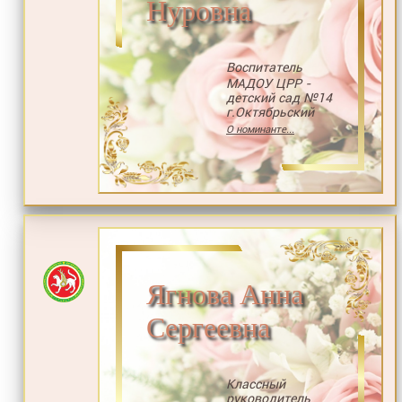
Нуровна
Воспитатель
МАДОУ ЦРР -
детский сад №14
г.Октябрьский
О номинанте...
Ягнова Анна
Сергеевна
Классный
руководитель