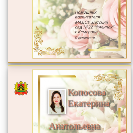
Помощник
воспитателя
МАДОУ Детский
сад №22 "Филипок"
г.Кемерово
О номинанте...
Копосова
Екатерина
Анатольевна