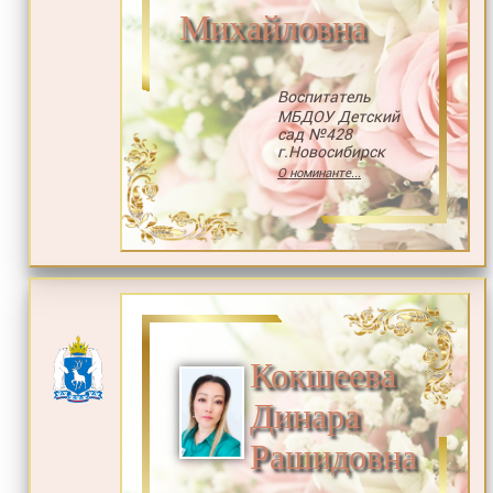
Михайловна
Воспитатель
МБДОУ Детский
сад №428
г.Новосибирск
О номинанте...
Кокшеева
Динара
Рашидовна