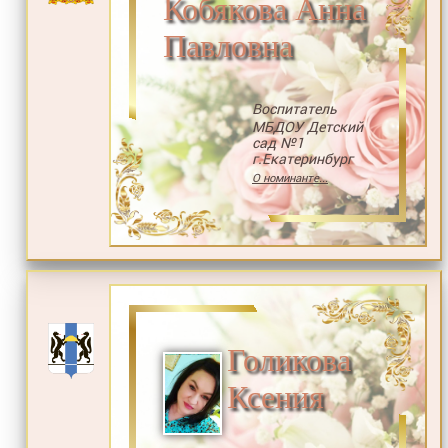
Кобякова Анна
Павловна
Воспитатель
МБДОУ Детский
сад №1
г.Екатеринбург
О номинанте...
Голикова
Ксения