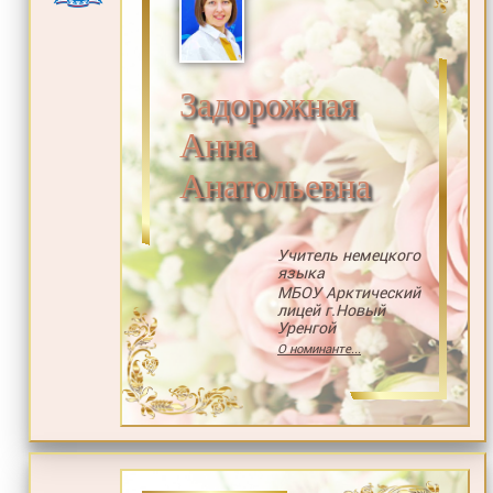
Задорожная
Анна
Анатольевна
Учитель немецкого
языка
МБОУ Арктический
лицей г.Новый
Уренгой
О номинанте...