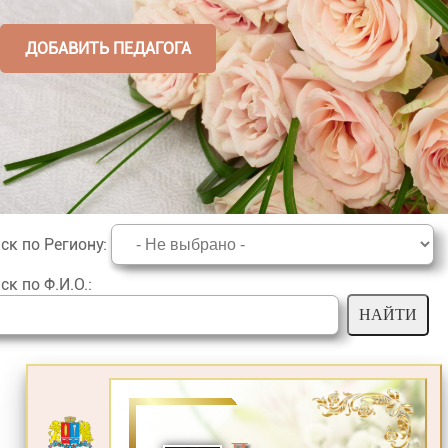
ДОБАВИТЬ ПЕДАГОГА
ск по Региону
:
ск по Ф.И.О.
: