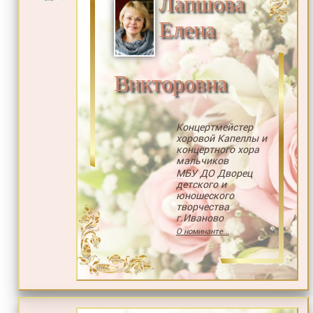
Лапшова
Елена
Викторовна
Концертмейстер
хоровой Капеллы и
концертного хора
мальчиков
МБУ ДО Дворец
детского и
юношеского
творчества
г.Иваново
О номинанте...