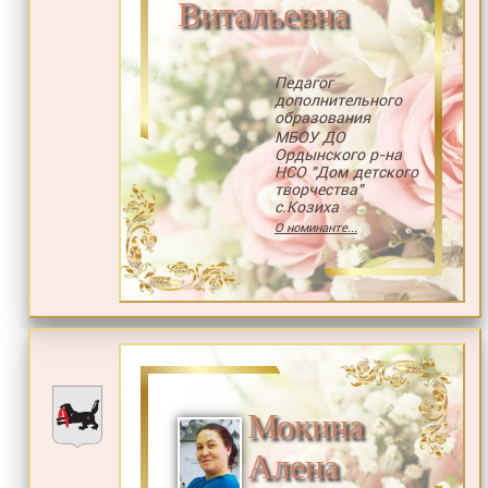
Витальевна
Педагог
дополнительного
образования
МБОУ ДО
Ордынского р-на
НСО "Дом детского
творчества"
с.Козиха
О номинанте...
Мокина
Алена