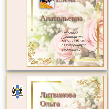
Анатольевна
Классный
руководитель
МАОУ СОШ №25
г.Екатеринбург
О номинанте...
Литвинова
Ольга