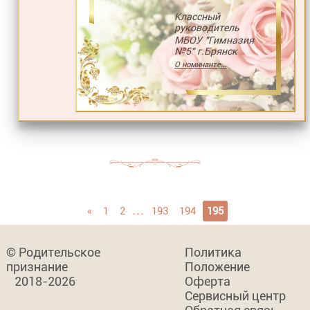
Классный
руководитель
МБОУ "Гимназия
№5" г.Брянск
О номинанте...
...
«
1
2
193
194
195
© Родительское
Политика
признание
Положение
2018-2026
Оферта
Сервисный центр