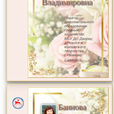
Владимировна
Педагог
дополнительного
образования.
Главный
хормейстер
МБУ ДО Дворец
детского и
юношеского
творчества
г.Иваново
О номинанте...
Баинова