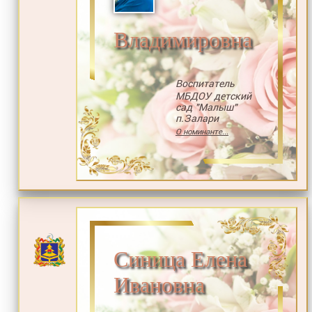
Владимировна
Воспитатель
МБДОУ детский
сад "Малыш"
п.Залари
О номинанте...
Синица Елена
Ивановна