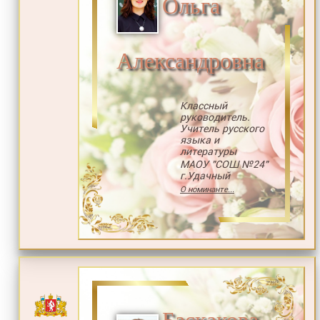
Ольга
Александровна
Классный
руководитель.
Учитель русского
языка и
литературы
МАОУ "СОШ №24"
г.Удачный
О номинанте...