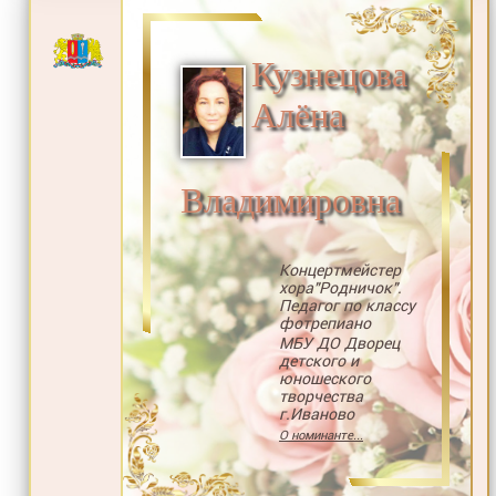
Кузнецова
Алëна
Владимировна
Концертмейстер
хора"Родничок".
Педагог по классу
фотрепиано
МБУ ДО Дворец
детского и
юношеского
творчества
г.Иваново
О номинанте...