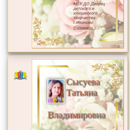
МБУ ДО Дворец
детского и
юношеского
творчества
г.Иваново
О номинанте...
Сысуева
Татьяна
Владимировна