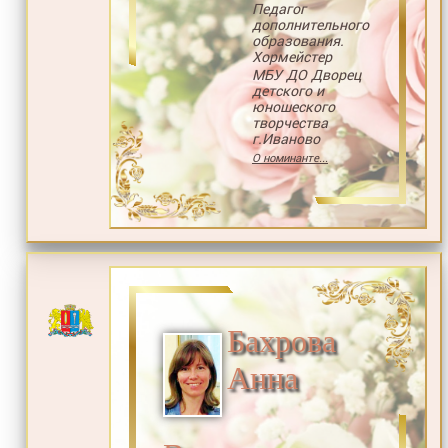
Педагог
дополнительного
образования.
Хормейстер
МБУ ДО Дворец
детского и
юношеского
творчества
г.Иваново
О номинанте...
Бахрова
Анна