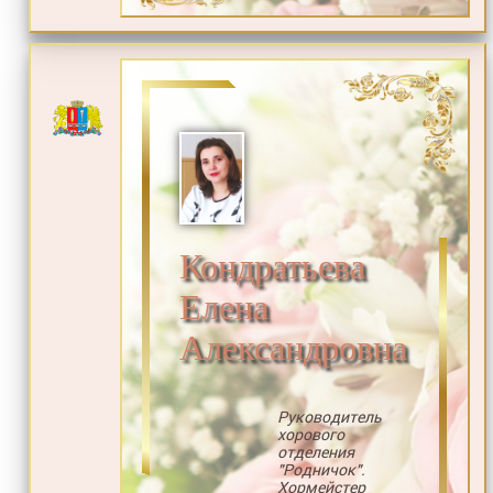
Кондратьева
Елена
Александровна
Руководитель
хорового
отделения
"Родничок".
Хормейстер