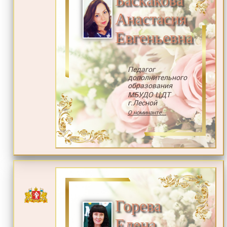
Баскакова
Анастасия
Евгеньевна
Педагог
дополнительного
образования
МБУДО ЦДТ
г.Лесной
О номинанте...
Горева
Елена