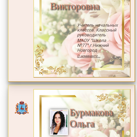
Викторовна
Учитель начальных
классов. Классный
руководитель
МАОУ "Школа
№77" г.Нижний
Новгород
О номинанте...
Бурмакова
Ольга