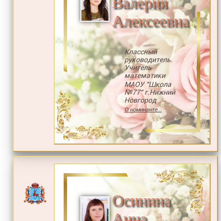
Валерия
Алексеевна
Классный
руководитель.
Учитель
математики
МАОУ "Школа
№77" г.Нижний
Новгород
О номинанте...
Осинина
Анна