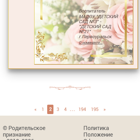
Воспитатель
МАДОУ "ДЕТСКИЙ
САД №3" -
"ДЕТСКИЙ САД
№21"
г.Первоуральск
О номинанте...
...
«
1
2
3
4
194
195
»
© Родительское
Политика
признание
Положение