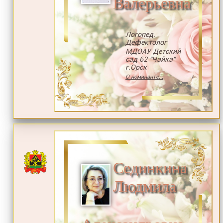
Валерьевна
Логопед.
Дефектолог
МДОАУ Детский
сад 62 "Чайка"
г.Орск
О номинанте...
Сединкина
Людмила