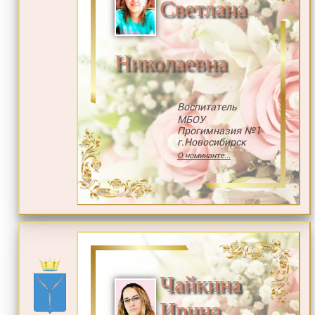
Светлана
Николаевна
Воспитатель
МБОУ
Прогимназия №1
г.Новосибирск
О номинанте...
Чайкина
Ирина