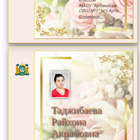
классов
МАОУ "Артинская
СОШ №1" пгт.Арти
О номинанте...
Таджибаева
Райхона
Акрамовна