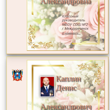
Александровна
Классный
руководитель
МБОУ СОШ №2
г.Междуреченск
О номинанте...
Каплин
Денис
Александрович