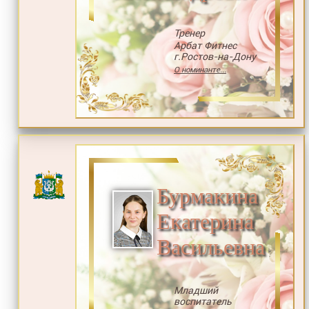
Тренер
Арбат Фитнес
г.Ростов-на-Дону
О номинанте...
Бурмакина
Екатерина
Васильевна
Младший
воспитатель