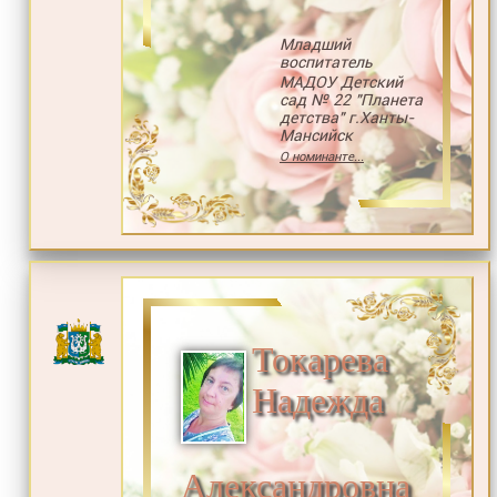
Младший
воспитатель
МАДОУ Детский
сад № 22 "Планета
детства" г.Ханты-
Мансийск
О номинанте...
Токарева
Надежда
Александровна