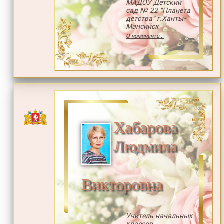
МАДОУ Детский
сад № 22 "Планета
детства" г.Ханты-
Мансийск
О номинанте...
Хабарова
Людмила
Викторовна
Учитель начальных