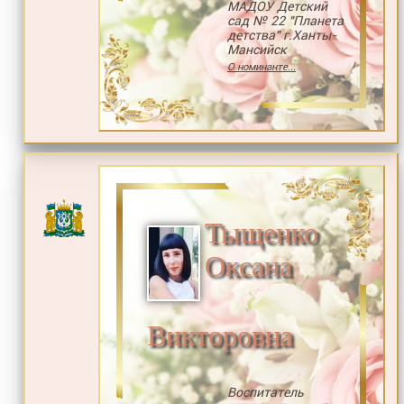
МАДОУ Детский
сад № 22 "Планета
детства" г.Ханты-
Мансийск
О номинанте...
Тыщенко
Оксана
Викторовна
Воспитатель