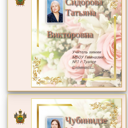
Сидорова
Татьяна
Викторовна
Учитель химии
МБОУ Гимназия
№1 г.Туапсе
О номинанте...
Чубинидзе