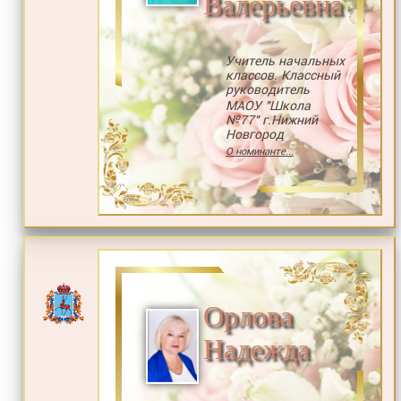
Валерьевна
Учитель начальных
классов. Классный
руководитель
МАОУ "Школа
№77" г.Нижний
Новгород
О номинанте...
Орлова
Надежда