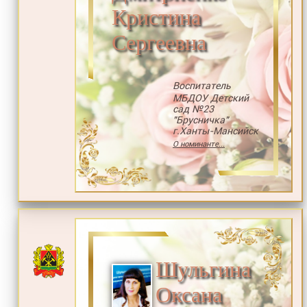
Кристина
Сергеевна
Воспитатель
МБДОУ Детский
сад №23
"Брусничка"
г.Ханты-Мансийск
О номинанте...
Шульгина
Оксана