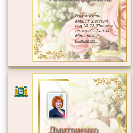
Воспитатель
МАДОУ Детский
сад № 22 "Планета
детства" г.Ханты-
Мансийск
О номинанте...
Дмитриенко