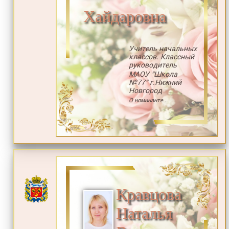
Хайдаровна
Учитель начальных
классов. Классный
руководитель
МАОУ "Школа
№77" г.Нижний
Новгород
О номинанте...
Кравцова
Наталья