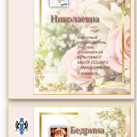
Николаевна
Классный
руководитель.
Учитель
физической
культуры
МБОУ СОШ№2
г.Междуреченск
О номинанте...
Бедрина