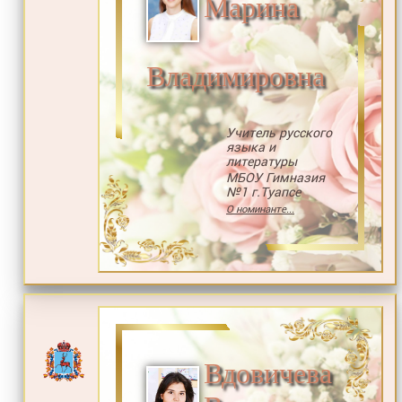
Марина
Владимировна
Учитель русского
языка и
литературы
МБОУ Гимназия
№1 г.Туапсе
О номинанте...
Вдовичева