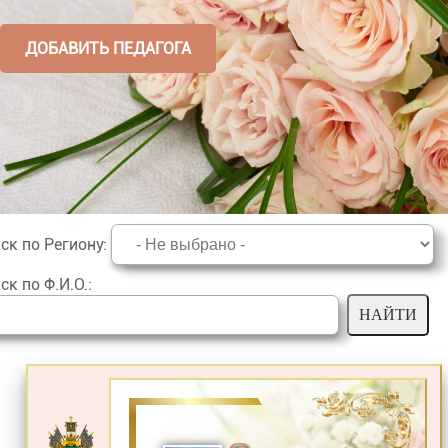
ДОБАВИТЬ ПЕДАГОГА
ск по Региону
:
ск по Ф.И.О.
: