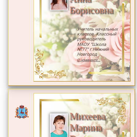
Борисовна
Учитель начальных
классов. Классный
руководитель
МАОУ "Школа
№77" г.Нижний
Новгород
О номинанте...
Михеева
Марина