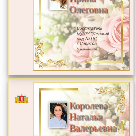
Олеговна
Воспитатель
МДОУ "Детский
сад №15"
г.Саратов
О номинанте...
Королева
Наталья
Валерьевна